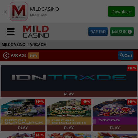
MILDCASINO
×
Download
Mobile App
DAFTAR
MASUK
MILDCASINO
ARCADE
ARCADE
Cari
NEW
NEW
PLAY
NEW
NEW
NEW
PLAY
PLAY
PLAY
NEW