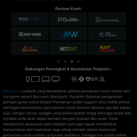
Partner Kami:
Dukungan Perangkat & Keamanan Terjamin :
Mildcasino
website yang memberikan pilihan permainan casino online dan
live game seperti Baccarat, Blackjack, Roulette. Rasakan pengalaman
bermain game online terbaik! Permainan sudah support versi mobile phone
sehingga memudahkan para pemain untuk bermain dimana saja dan kapan
saja. Dengan server canggih yang berkecepatan tinggi sehingga tanpa ada
kendala anda akan dapat bermain dengan nyaman dan aman. Kami
memberikan pelayanan para member kami agar dapat memberikan
kenyamanan dan keamanan bagi setiap member dalam menikmati
permainan casino online yang kami sediakan. Sebagai live casino online