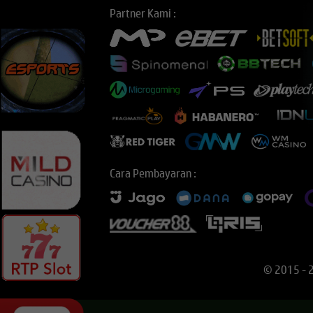
Partner Kami :
Cara Pembayaran :
© 2015 - 