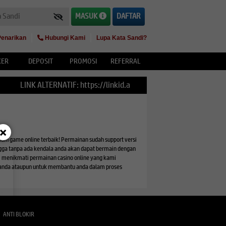
MASUK
DAFTAR
enarikan
Hubungi Kami
Lupa Kata Sandi?
KER
DEPOSIT
PROMOSI
REFERRAL
LINK ALTERNATIF: https://linkid.asia/mildcasino-go https://l
×
ain game online terbaik! Permainan sudah support versi
gga tanpa ada kendala anda akan dapat bermain dengan
enikmati permainan casino online yang kami
n anda ataupun untuk membantu anda dalam proses
ANTI BLOKIR