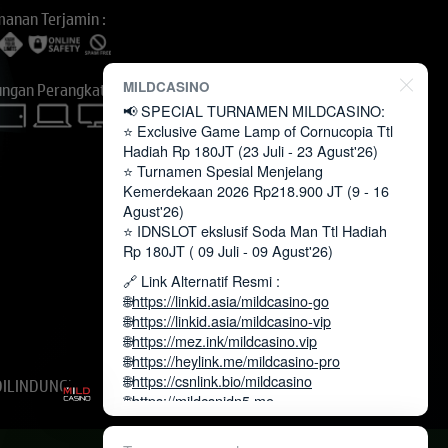
anan Terjamin :
MILDCASINO
ngan Perangkat :
📢 SPECIAL TURNAMEN MILDCASINO:
⭐️ Exclusive Game Lamp of Cornucopia Ttl
Hadiah Rp 180JT (23 Juli - 23 Agust'26)
⭐️ Turnamen Spesial Menjelang
Kemerdekaan 2026 Rp218.900 JT (9 - 16
Agust'26)
⭐️ IDNSLOT ekslusif Soda Man Ttl Hadiah
Rp 180JT ( 09 Juli - 09 Agust'26)
🔗 Link Alternatif Resmi :
🌐
https://linkid.asia/mildcasino-go
🌐
https://linkid.asia/mildcasino-vip
🌐
https://mez.ink/mildcasino.vip
🌐
https://heylink.me/mildcasino-pro
🌐
https://csnlink.bio/mildcasino
DILINDUNGI
🌐
https://mildcsnidn5.me
🌐
https://mildcasinotrue.store