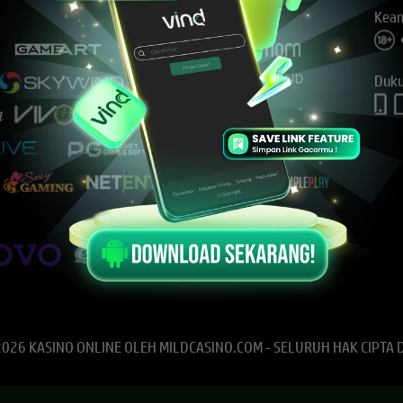
Keam
Duku
2026 KASINO ONLINE OLEH MILDCASINO.COM - SELURUH HAK CIPTA 